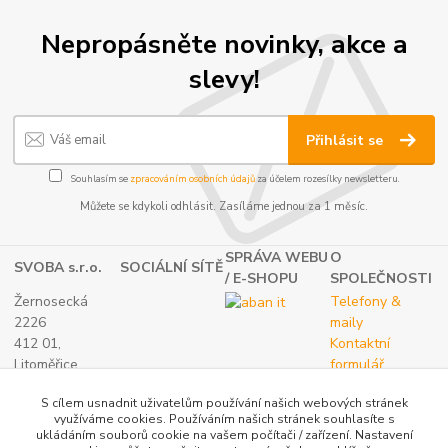
Nepropásněte novinky, akce a
slevy!
Přihlásit se
Souhlasím se
zpracováním osobních údajů
za účelem rozesílky newsletteru.
Můžete se kdykoli odhlásit. Zasíláme jednou za 1 měsíc.
SPRÁVA WEBU
O
SVOBA s.r.o.
SOCIÁLNÍ SÍTĚ
/ E-SHOPU
SPOLEČNOSTI
Žernosecká
Telefony &
2226
maily
412 01,
Kontaktní
Litoměřice
formulář
TEL.:
O nás
S cílem usnadnit uživatelům používání našich webových stránek
(+420) 416 733
využíváme cookies. Používáním našich stránek souhlasíte s
051
ukládáním souborů cookie na vašem počítači / zařízení. Nastavení