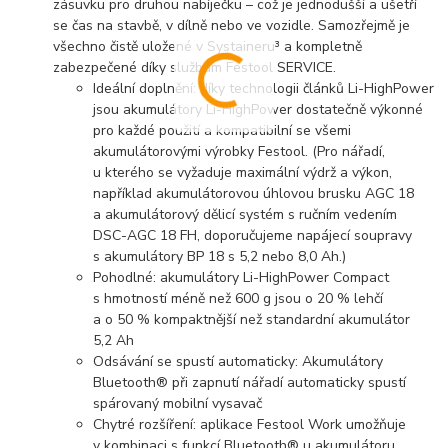
zásuvku pro druhou nabíječku – což je jednodušší a ušetří
se čas na stavbě, v dílně nebo ve vozidle. Samozřejmě je
všechno čistě uložené v Systaineru³ a kompletně
zabezpečené díky službám Festool SERVICE.
Ideální doplnění: díky technologii článků Li-HighPower
jsou akumulátory Li-HighPower dostatečně výkonné
pro každé použití a kompatibilní se všemi
akumulátorovými výrobky Festool. (Pro nářadí,
u kterého se vyžaduje maximální výdrž a výkon,
například akumulátorovou úhlovou brusku AGC 18
a akumulátorový dělicí systém s ručním vedením
DSC-AGC 18 FH, doporučujeme napájecí soupravy
s akumulátory BP 18 s 5,2 nebo 8,0 Ah.)
Pohodlné: akumulátory Li-HighPower Compact
s hmotností méně než 600 g jsou o 20 % lehčí
a o 50 % kompaktnější než standardní akumulátor
5,2 Ah
Odsávání se spustí automaticky: Akumulátory
Bluetooth® při zapnutí nářadí automaticky spustí
spárovaný mobilní vysavač
Chytré rozšíření: aplikace Festool Work umožňuje
v kombinaci s funkcí Bluetooth® u akumulátoru