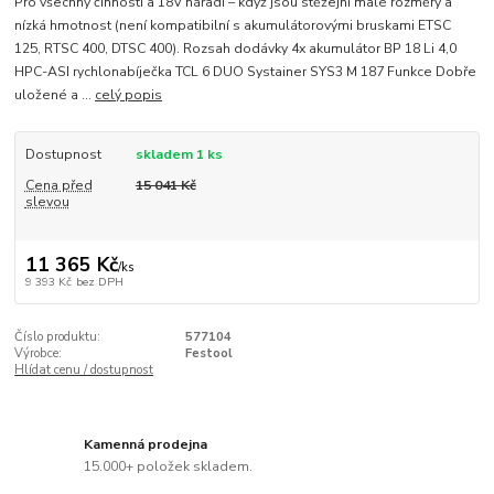
Pro všechny činnosti a 18V nářadí – když jsou stěžejní malé rozměry a
nízká hmotnost (není kompatibilní s akumulátorovými bruskami ETSC
125, RTSC 400, DTSC 400). Rozsah dodávky 4x akumulátor BP 18 Li 4,0
HPC-ASI rychlonabíječka TCL 6 DUO Systainer SYS3 M 187 Funkce Dobře
uložené a ...
celý popis
Dostupnost
skladem 1 ks
Cena před
15 041 Kč
slevou
11 365 Kč
/
ks
9 393 Kč
bez DPH
Číslo produktu:
577104
Výrobce:
Festool
Hlídat cenu / dostupnost
Kamenná prodejna
15.000+ položek skladem.