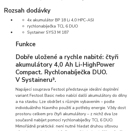
Rozsah dodávky
4x akumulátor BP 18 Li 4,0 HPC-ASI
rychlonabíječka TCL 6 DUO
Systainer SYS3 M 187
Funkce
Dobře uložené a rychle nabité: čtyři
akumulátory 4,0 Ah Li-HighPower
Compact. Rychlonabíječka DUO.
V Systaineru³.
Napájecí souprava Festool představuje ideální doplnění
variant Festool Basic nebo nabízí další akumulátory do dílny
a na stavbu. Lze obdržet s různým vybavením – podle
individuálního hlavního použití a potřeby energie. Vždy dost
prostoru celkem pro čtyři akumulátory – z nichž dva lze
současně nabíjet pomocí rychlonabíječky TCL 6 DUO.
Mimořádně praktické: není nutné hledat druhou síťovou