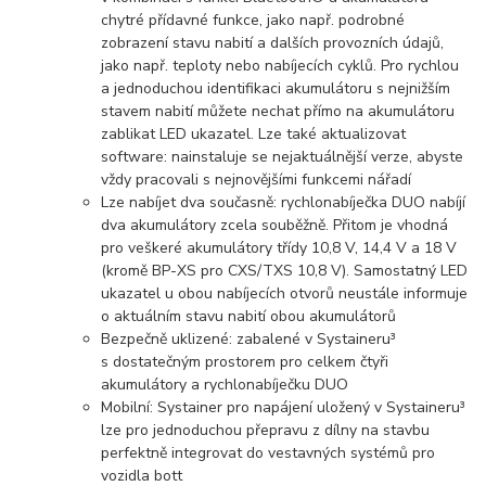
chytré přídavné funkce, jako např. podrobné
zobrazení stavu nabití a dalších provozních údajů,
jako např. teploty nebo nabíjecích cyklů. Pro rychlou
a jednoduchou identifikaci akumulátoru s nejnižším
stavem nabití můžete nechat přímo na akumulátoru
zablikat LED ukazatel. Lze také aktualizovat
software: nainstaluje se nejaktuálnější verze, abyste
vždy pracovali s nejnovějšími funkcemi nářadí
Lze nabíjet dva současně: rychlonabíječka DUO nabíjí
dva akumulátory zcela souběžně. Přitom je vhodná
pro veškeré akumulátory třídy 10,8 V, 14,4 V a 18 V
(kromě BP-XS pro CXS/TXS 10,8 V). Samostatný LED
ukazatel u obou nabíjecích otvorů neustále informuje
o aktuálním stavu nabití obou akumulátorů
Bezpečně uklizené: zabalené v Systaineru³
s dostatečným prostorem pro celkem čtyři
akumulátory a rychlonabíječku DUO
Mobilní: Systainer pro napájení uložený v Systaineru³
lze pro jednoduchou přepravu z dílny na stavbu
perfektně integrovat do vestavných systémů pro
vozidla bott