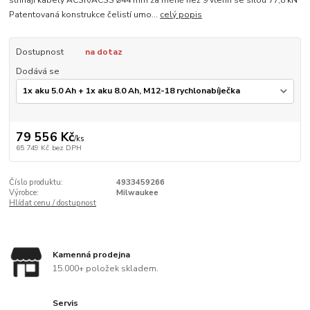
stříhají kabely ACSR/ACSS ⌀44 mm za méně než 9 vteřin se sílou 77,8 kN
Patentovaná konstrukce čelistí umo...
celý popis
Dostupnost
na dotaz
Dodává se
79 556 Kč
/
ks
65 749 Kč
bez DPH
Číslo produktu:
4933459266
Výrobce:
Milwaukee
Hlídat cenu / dostupnost
Kamenná prodejna
15.000+ položek skladem.
Servis