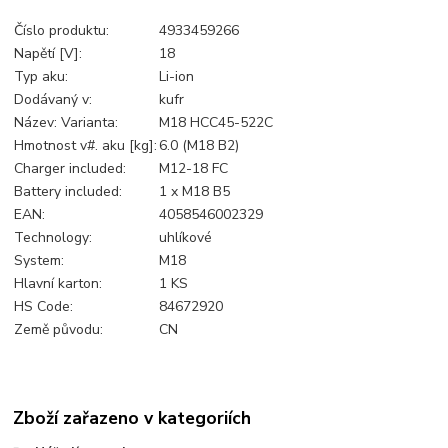
Číslo produktu:
4933459266
Napětí [V]:
18
Typ aku:
Li-ion
Dodávaný v:
kufr
Název: Varianta:
M18 HCC45-522C
Hmotnost v#. aku [kg]:
6.0 (M18 B2)
Charger included:
M12-18 FC
Battery included:
1 x M18 B5
EAN:
4058546002329
Technology:
uhlíkové
System:
M18
Hlavní karton:
1 KS
HS Code:
84672920
Země původu:
CN
Zboží zařazeno v kategoriích