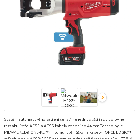
Systém automatického zavření čelistí, nejjednodušší řez v polovině
rozsahu Řeže ACSR a ACSS kabely vedení do 44 mm Technologie
MILWAUKEE® ONE-KEY™ Hydraulické nůžky na kabely FORCE LOGIC™