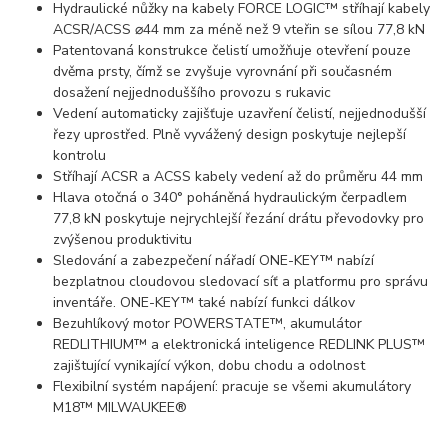
Hydraulické nůžky na kabely FORCE LOGIC™ stříhají kabely
ACSR/ACSS ⌀44 mm za méně než 9 vteřin se sílou 77,8 kN
Patentovaná konstrukce čelistí umožňuje otevření pouze
dvěma prsty, čímž se zvyšuje vyrovnání při současném
dosažení nejjednoduššího provozu s rukavic
Vedení automaticky zajišťuje uzavření čelistí, nejjednodušší
řezy uprostřed. Plně vyvážený design poskytuje nejlepší
kontrolu
Stříhají ACSR a ACSS kabely vedení až do průměru 44 mm
Hlava otočná o 340° poháněná hydraulickým čerpadlem
77,8 kN poskytuje nejrychlejší řezání drátu převodovky pro
zvýšenou produktivitu
Sledování a zabezpečení nářadí ONE-KEY™ nabízí
bezplatnou cloudovou sledovací síť a platformu pro správu
inventáře. ONE-KEY™ také nabízí funkci dálkov
Bezuhlíkový motor POWERSTATE™, akumulátor
REDLITHIUM™ a elektronická inteligence REDLINK PLUS™
zajištující vynikající výkon, dobu chodu a odolnost
Flexibilní systém napájení: pracuje se všemi akumulátory
M18™ MILWAUKEE®