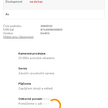
Dostupnost
na dotaz
/
ks
Číslo produktu:
3080DW
EAN kód:
8714936030803
Výrobce:
DeWit
Hlídat cenu / dostupnost
Kamenná prodejna
15.000+ položek skladem.
Servis
Záruční i pozáruční opravy.
Půjčovna
Zapůjčení strojů a nářadí.
Odborné poradenství
Pomůžeme s výběrem.