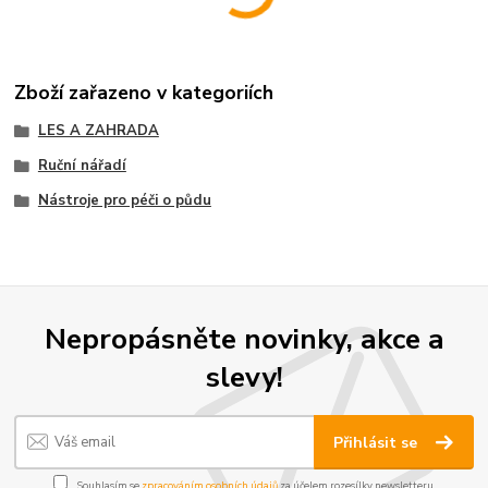
Zboží zařazeno v kategoriích
LES A ZAHRADA
Ruční nářadí
Nástroje pro péči o půdu
Nepropásněte novinky, akce a
slevy!
Přihlásit se
Souhlasím se
zpracováním osobních údajů
za účelem rozesílky newsletteru.