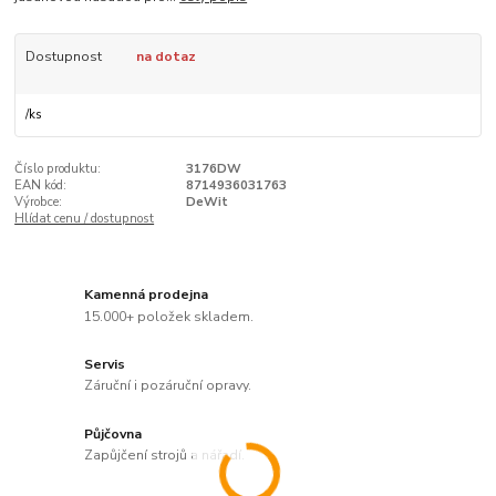
Dostupnost
na dotaz
/
ks
Číslo produktu:
3176DW
EAN kód:
8714936031763
Výrobce:
DeWit
Hlídat cenu / dostupnost
Kamenná prodejna
15.000+ položek skladem.
Servis
Záruční i pozáruční opravy.
Půjčovna
Zapůjčení strojů a nářadí.