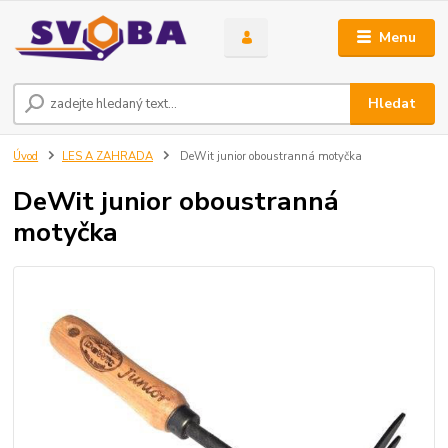
Menu
Hledat
Úvod
LES A ZAHRADA
DeWit junior oboustranná motyčka
DeWit junior oboustranná
motyčka