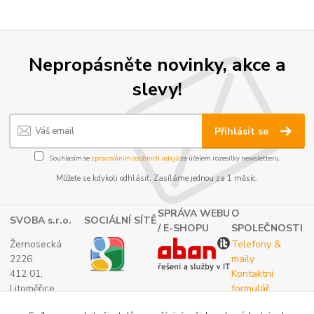
Nepropásněte novinky, akce a
slevy!
Přihlásit se
Souhlasím se
zpracováním osobních údajů
za účelem rozesílky newsletteru.
Můžete se kdykoli odhlásit. Zasíláme jednou za 1 měsíc.
SPRÁVA WEBU
O
SVOBA s.r.o.
SOCIÁLNÍ SÍTĚ
/ E-SHOPU
SPOLEČNOSTI
Žernosecká
Telefony &
2226
maily
412 01,
Kontaktní
Litoměřice
formulář
TEL.:
O nás