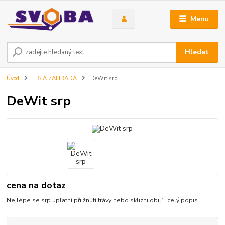
Menu
Hledat
Úvod
LES A ZAHRADA
DeWit srp
DeWit srp
cena na dotaz
Nejlépe se srp uplatní při žnutí trávy nebo sklizni obilí.
celý popis