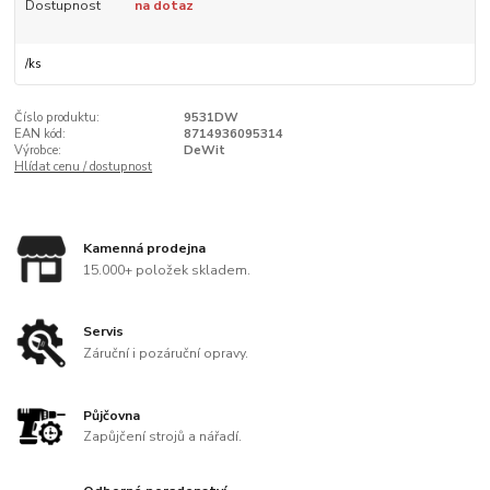
Dostupnost
na dotaz
/
ks
Číslo produktu:
9531DW
EAN kód:
8714936095314
Výrobce:
DeWit
Hlídat cenu / dostupnost
Kamenná prodejna
15.000+ položek skladem.
Servis
Záruční i pozáruční opravy.
Půjčovna
Zapůjčení strojů a nářadí.