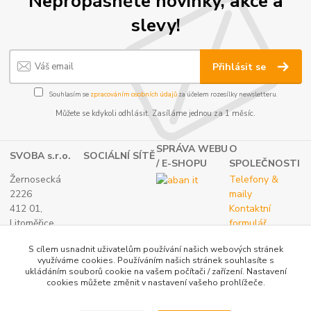
Nepropásněte novinky, akce a
slevy!
Přihlásit se
Souhlasím se
zpracováním osobních údajů
za účelem rozesílky newsletteru.
Můžete se kdykoli odhlásit. Zasíláme jednou za 1 měsíc.
SPRÁVA WEBU
O
SVOBA s.r.o.
SOCIÁLNÍ SÍTĚ
/ E-SHOPU
SPOLEČNOSTI
Žernosecká
Telefony &
2226
maily
412 01,
Kontaktní
Litoměřice
formulář
TEL.:
O nás
S cílem usnadnit uživatelům používání našich webových stránek
(+420) 416 733
využíváme cookies. Používáním našich stránek souhlasíte s
051
ukládáním souborů cookie na vašem počítači / zařízení. Nastavení
IČ: 27265382
cookies můžete změnit v nastavení vašeho prohlížeče.
DIČ:
CZ27265382