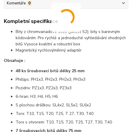
Komentáře
0
Kompletní specifikace
Bity z chromvanadové oceli (jakost S2); bity s barevným
kódováním: Pro rychlé a jednoduché vyhledávání vhodných
bitů Vysoce kvalitní a robustní box
Magnetický rychlovýměnný adaptér
Obsahuje :
48 ks šroubovací bitů délky 25 mm
Phillips: PH1x3, PH2x3, PH2x3, PH3x3
Pozidriv: PZ1x3, PZ2x3, PZ3x3
6-hran: H3, H4, H5, H6
S plochou drážkou: SL4x2, SL5x2, SL6x2
Torx: T10, T15, T20, T25, T 27, T30, T40
Torx s otvorem: T10, T15, T20, T25, T27, T30, T40
7 šroubovacích bitů délky 75 mm