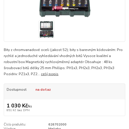
Bity z chromvanadové oceli (jakost S2); bity s barevným kódováním: Pro
rychlé a jednoduché vyhledávání vhodných bitů Vysoce kvalitní a
robustní box Magnetický rychlovýměnný adaptér Obsahuje : 48 ks
šroubovací bitů délky 25 mm Phillips: PH1x3, PH2x3, PH2x3, PH3x3
Pozidriv: PZ1x3, PZ2...
celý popis
Dostupnost
na dotaz
1 030 Kč
/
ks
851 Kč
bez DPH
Číslo produktu:
626702000
Výrobce:
Metabo