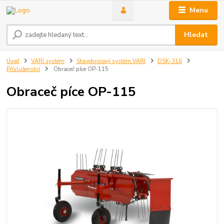
Menu
Hledat
Úvod
VARI systém
Stavebnicový systém VARI
DSK-316
Příslušenství
Obraceč píce OP-115
Obraceč píce OP-115