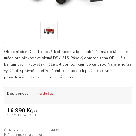
Obraceč píce OP-115 slouží k obracení a ke shrabání sena do řádku. Je
určen pro převodové skříně DSK-316. Pásový obraceč sena OP-115 s
bantamovými koly však může být pomocníkem po celý rok. Na jaře ho lze
využít při správném seřízení přítlaku hrabacích pružin k aktivnímu
provzdušnění trávníku, na p...
celý popis
Dostupnost
na dotaz
16 990 Kč
/
ks
14 041 Kč
bez DPH
Číslo produktu:
4493
Hlídat cenu / dostupnost