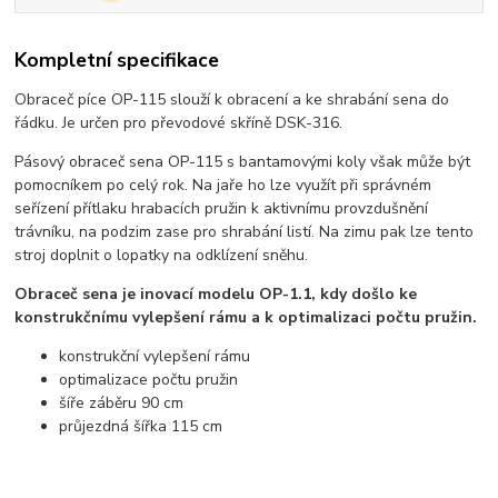
Kompletní specifikace
Obraceč píce OP-115 slouží k obracení a ke shrabání sena do
řádku. Je určen pro převodové skříně DSK-316.
Pásový obraceč sena OP-115 s bantamovými koly však může být
pomocníkem po celý rok. Na jaře ho lze využít při správném
seřízení přítlaku hrabacích pružin k aktivnímu provzdušnění
trávníku, na podzim zase pro shrabání listí. Na zimu pak lze tento
stroj doplnit o lopatky na odklízení sněhu.
Obraceč sena je inovací modelu OP-1.1, kdy došlo ke
konstrukčnímu vylepšení rámu a k optimalizaci počtu pružin.
konstrukční vylepšení rámu
optimalizace počtu pružin
šíře záběru 90 cm
průjezdná šířka 115 cm