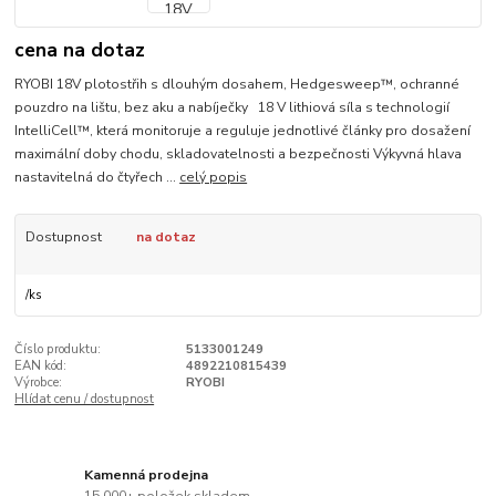
cena na dotaz
RYOBI 18V plotostřih s dlouhým dosahem, Hedgesweep™, ochranné
pouzdro na lištu, bez aku a nabíječky 18 V lithiová síla s technologií
IntelliCell™, která monitoruje a reguluje jednotlivé články pro dosažení
maximální doby chodu, skladovatelnosti a bezpečnosti Výkyvná hlava
nastavitelná do čtyřech ...
celý popis
Dostupnost
na dotaz
/
ks
Číslo produktu:
5133001249
EAN kód:
4892210815439
Výrobce:
RYOBI
Hlídat cenu / dostupnost
Kamenná prodejna