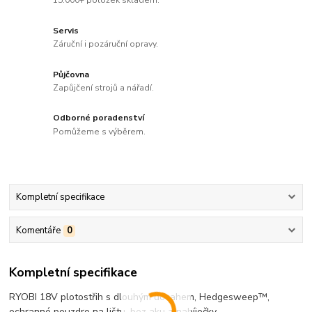
15.000+ položek skladem.
Servis
Záruční i pozáruční opravy.
Půjčovna
Zapůjčení strojů a nářadí.
Odborné poradenství
Pomůžeme s výběrem.
Kompletní specifikace
Komentáře
0
Kompletní specifikace
RYOBI 18V plotostřih s dlouhým dosahem, Hedgesweep™,
ochranné pouzdro na lištu, bez aku a nabíječky