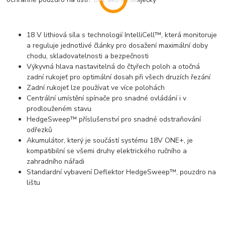
18 V lithiová síla s technologií IntelliCell™, která monitoruje
a reguluje jednotlivé články pro dosažení maximální doby
chodu, skladovatelnosti a bezpečnosti
Výkyvná hlava nastavitelná do čtyřech poloh a otočná
zadní rukojeť pro optimální dosah při všech druzích řezání
Zadní rukojeť lze používat ve více polohách
Centrální umístění spínače pro snadné ovládání i v
prodlouženém stavu
HedgeSweep™ příslušenství pro snadné odstraňování
odřezků
Akumulátor, který je součástí systému 18V ONE+, je
kompatibilní se všemi druhy elektrického ručního a
zahradního nářadi
Standardní vybavení Deflektor HedgeSweep™, pouzdro na
lištu