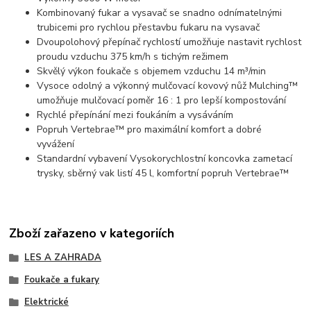
Kombinovaný fukar a vysavač se snadno odnímatelnými
trubicemi pro rychlou přestavbu fukaru na vysavač
Dvoupolohový přepínač rychlostí umožňuje nastavit rychlost
proudu vzduchu 375 km/h s tichým režimem
Skvělý výkon foukače s objemem vzduchu 14 m³/min
Vysoce odolný a výkonný mulčovací kovový nůž Mulching™
umožňuje mulčovací poměr 16 : 1 pro lepší kompostování
Rychlé přepínání mezi foukáním a vysáváním
Popruh Vertebrae™ pro maximální komfort a dobré
vyvážení
Standardní vybavení Vysokorychlostní koncovka zametací
trysky, sběrný vak listí 45 l, komfortní popruh Vertebrae™
Zboží zařazeno v kategoriích
LES A ZAHRADA
Foukače a fukary
Elektrické