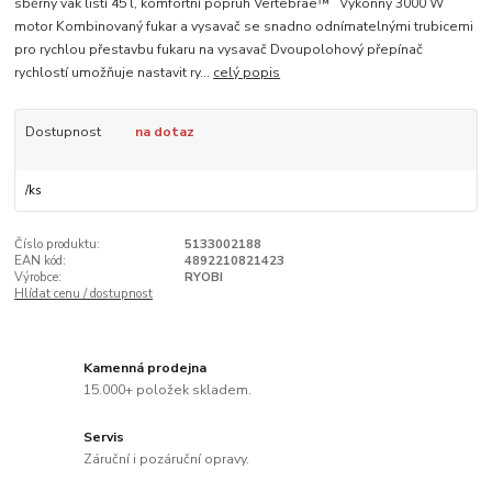
sběrný vak listí 45 l, komfortní popruh Vertebrae™ Výkonný 3000 W
motor Kombinovaný fukar a vysavač se snadno odnímatelnými trubicemi
pro rychlou přestavbu fukaru na vysavač Dvoupolohový přepínač
rychlostí umožňuje nastavit ry...
celý popis
Dostupnost
na dotaz
/
ks
Číslo produktu:
5133002188
EAN kód:
4892210821423
Výrobce:
RYOBI
Hlídat cenu / dostupnost
Kamenná prodejna
15.000+ položek skladem.
Servis
Záruční i pozáruční opravy.