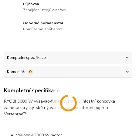
Půjčovna
Zapůjčení strojů a nářadí.
Odborné poradenství
Pomůžeme s výběrem.
Kompletní specifikace
Komentáře
0
Kompletní specifikace
RYOBI 3000 W vysavač-fukar /vysokorychlostní koncovka
zametací trysky, sběrný vak listí 45 l, komfortní popruh
Vertebrae™
Výkonný 3000 W motor