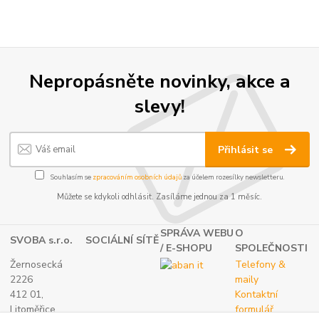
Nepropásněte novinky, akce a
slevy!
Přihlásit se
Souhlasím se
zpracováním osobních údajů
za účelem rozesílky newsletteru.
Můžete se kdykoli odhlásit. Zasíláme jednou za 1 měsíc.
SPRÁVA WEBU
O
SVOBA s.r.o.
SOCIÁLNÍ SÍTĚ
/ E-SHOPU
SPOLEČNOSTI
Žernosecká
Telefony &
2226
maily
412 01,
Kontaktní
Litoměřice
formulář