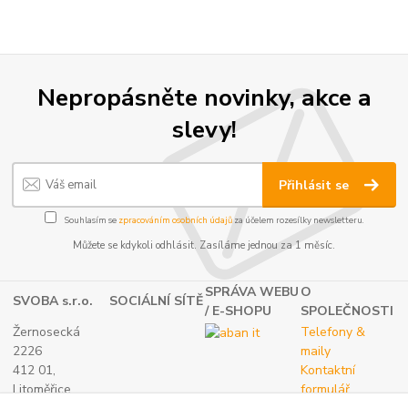
Nepropásněte novinky, akce a
slevy!
Přihlásit se
Souhlasím se
zpracováním osobních údajů
za účelem rozesílky newsletteru.
Můžete se kdykoli odhlásit. Zasíláme jednou za 1 měsíc.
SPRÁVA WEBU
O
SVOBA s.r.o.
SOCIÁLNÍ SÍTĚ
/ E-SHOPU
SPOLEČNOSTI
Žernosecká
Telefony &
2226
maily
412 01,
Kontaktní
Litoměřice
formulář