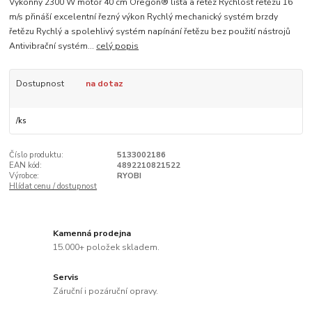
Výkonný 2300 W motor 40 cm Oregon® lišta a řetěz Rychlost řetězu 16
m/s přináší excelentní řezný výkon Rychlý mechanický systém brzdy
řetězu Rychlý a spolehlivý systém napínání řetězu bez použití nástrojů
Antivibrační systém...
celý popis
Dostupnost
na dotaz
/
ks
Číslo produktu:
5133002186
EAN kód:
4892210821522
Výrobce:
RYOBI
Hlídat cenu / dostupnost
Kamenná prodejna
15.000+ položek skladem.
Servis
Záruční i pozáruční opravy.