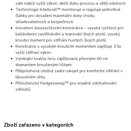
vám nabízí vyšší výkon, delší dobu provozu a větší odolnost
Technologie Intellicell™ monitoruje a reguluje jednotlivé
články pro dosažení maximální doby chodu,
skladovatelnosti a bezpečnosti
Inovativní dvourychlostní konstrukce – vysoká rychlost pro
každodenní zastřihávání a tvarování živých plotů, vysoký
krouticí moment pro stříhání hustých živých plotů
Konstrukce s vysokým krouticím momentem zajišťuje 3,5x
vyšší střihací výkon
Vynikající kvalita řezu zajišťovaná přesnými 60 cm
diamantem broušenými lištami
Pětipolohová otočná zadní rukojeť pro komfortní střihání v
libovolném úhlu
Příslušenství Hedgesweep™ pro snadné odstraňování
odřezků
Zboží zařazeno v kategoriích