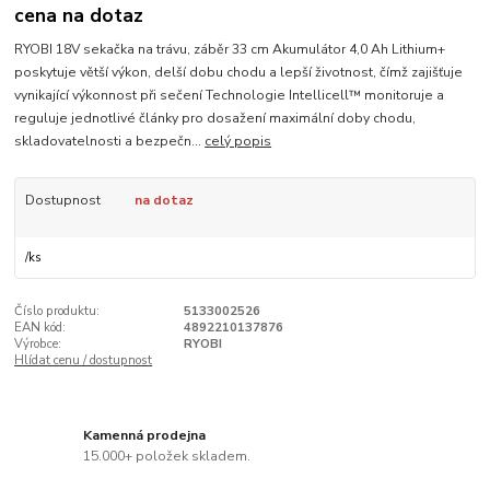
cena na dotaz
RYOBI 18V sekačka na trávu, záběr 33 cm Akumulátor 4,0 Ah Lithium+
poskytuje větší výkon, delší dobu chodu a lepší životnost, čímž zajišťuje
vynikající výkonnost při sečení Technologie Intellicell™ monitoruje a
reguluje jednotlivé články pro dosažení maximální doby chodu,
skladovatelnosti a bezpečn...
celý popis
Dostupnost
na dotaz
/
ks
Číslo produktu:
5133002526
EAN kód:
4892210137876
Výrobce:
RYOBI
Hlídat cenu / dostupnost
Kamenná prodejna
15.000+ položek skladem.