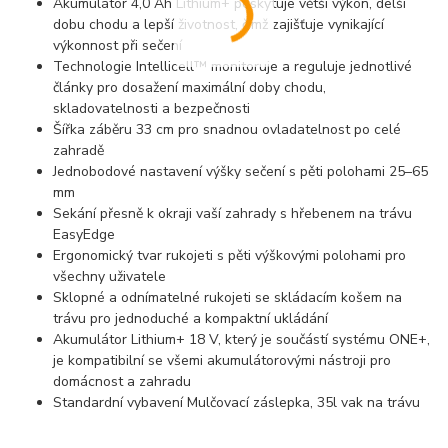
Akumulátor 4,0 Ah Lithium+ poskytuje větší výkon, delší
dobu chodu a lepší životnost, čímž zajišťuje vynikající
výkonnost při sečení
Technologie Intellicell™ monitoruje a reguluje jednotlivé
články pro dosažení maximální doby chodu,
skladovatelnosti a bezpečnosti
Šířka záběru 33 cm pro snadnou ovladatelnost po celé
zahradě
Jednobodové nastavení výšky sečení s pěti polohami 25–65
mm
Sekání přesně k okraji vaší zahrady s hřebenem na trávu
EasyEdge
Ergonomický tvar rukojeti s pěti výškovými polohami pro
všechny uživatele
Sklopné a odnímatelné rukojeti se skládacím košem na
trávu pro jednoduché a kompaktní ukládání
Akumulátor Lithium+ 18 V, který je součástí systému ONE+,
je kompatibilní se všemi akumulátorovými nástroji pro
domácnost a zahradu
Standardní vybavení Mulčovací záslepka, 35l vak na trávu