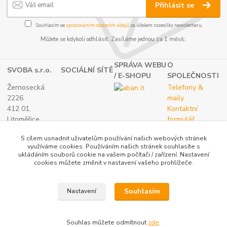
Přihlásit se
Souhlasím se
zpracováním osobních údajů
za účelem rozesílky newsletteru.
Můžete se kdykoli odhlásit. Zasíláme jednou za 1 měsíc.
SPRÁVA WEBU
O
SVOBA s.r.o.
SOCIÁLNÍ SÍTĚ
/ E-SHOPU
SPOLEČNOSTI
Žernosecká
Telefony &
2226
maily
412 01,
Kontaktní
Litoměřice
formulář
TEL.:
O nás
S cílem usnadnit uživatelům používání našich webových stránek
(+420) 416 733
využíváme cookies. Používáním našich stránek souhlasíte s
051
ukládáním souborů cookie na vašem počítači / zařízení. Nastavení
IČ: 27265382
cookies můžete změnit v nastavení vašeho prohlížeče.
DIČ:
CZ27265382
Souhlasím
Nastavení
Katalog internetových obchodů
Souhlas můžete odmítnout
zde
.