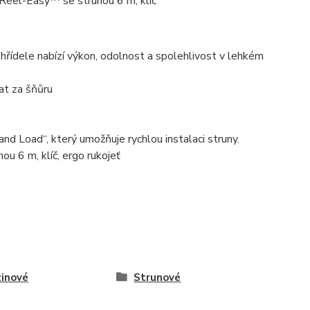
 Reel-Easy™ se strunou 6 m, klíč
dele nabízí výkon, odolnost a spolehlivost v lehkém
at za šňůru
d Load“, který umožňuje rychlou instalaci struny.
u 6 m, klíč, ergo rukojeť
inové
Strunové