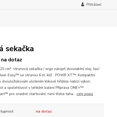
Přihlášení
á sekačka
 na dotaz
25 cm³ strunová sekačka / ergo rukojeť dvoutaktní olej, žací
Reel-Easy™ se strunou 6 m, klíč POWR XT™: Kompaktní
s dvouložiskovým uložením klikové hřídele nabízí výkon,
st a spolehlivost v lehkém balení Příprava ONE+™
art™ pro snadné startování, není třeba taha...
celý popis
tupnost
na dotaz