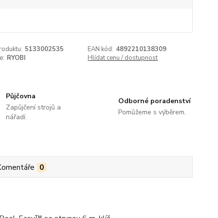
roduktu:
5133002535
EAN kód:
4892210138309
e:
RYOBI
Hlídat cenu / dostupnost
Půjčovna
Odborné poradenství
Zapůjčení strojů a
Pomůžeme s výběrem.
nářadí.
Komentáře
0