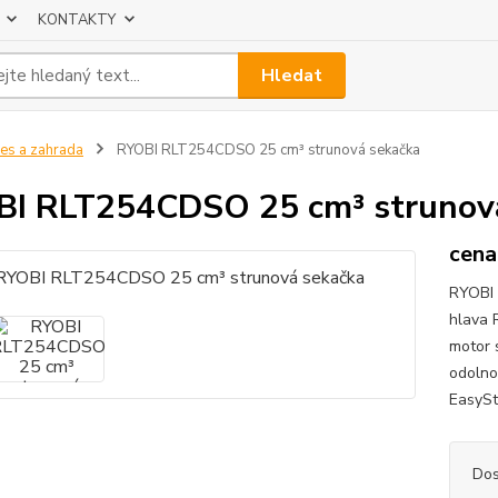
KONTAKTY
Hledat
es a zahrada
RYOBI RLT254CDSO 25 cm³ strunová sekačka
I RLT254CDSO 25 cm³ strunov
cena
RYOBI 
hlava 
motor 
odolno
EasySt
Dos