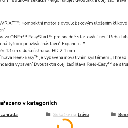
cm³ strunová sekačka / ergo rukojeť dvoutaktní olej, žací hlava
R XT™: Kompaktní motor s dvouložiskovým uložením klikové hří
ení
prava ONE+™ EasyStart™ pro snadné startování, není třeba tah
ená tyč pro používání nástavců Expand-it™
ěr 43 cm s duální strunou HD 2,4 mm.
í hlava Reel-Easy™ je vybavena inovativním systémem „Thread an
ndardní vybavení Dvoutaktní olej, žací hlava Reel-Easy™ se struno
zařazeno v kategoriích
 zahrada
Sekačky na trávu
Benz