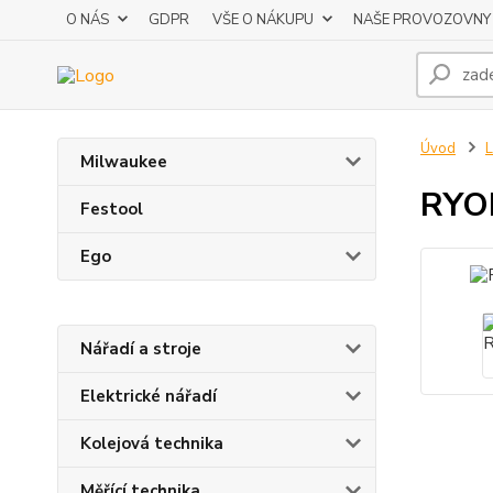
O NÁS
GDPR
VŠE O NÁKUPU
NAŠE PROVOZOVNY
Úvod
L
Milwaukee
RYOB
Festool
Ego
Nářadí a stroje
Elektrické nářadí
Kolejová technika
Měřící technika