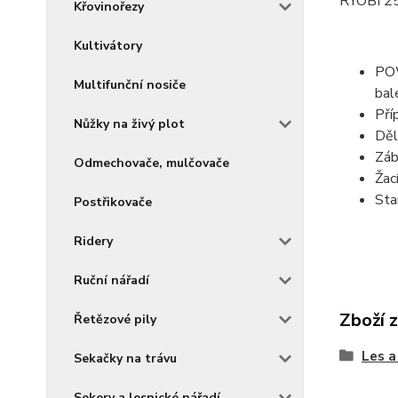
RYOBI 25 
Křovinořezy
Kultivátory
POW
Multifunční nosiče
bal
Pří
Nůžky na živý plot
Děl
Záb
Odmechovače, mulčovače
Žac
Sta
Postřikovače
Ridery
Ruční nářadí
Zboží 
Řetězové pily
Les a
Sekačky na trávu
Sekery a lesnické nářadí