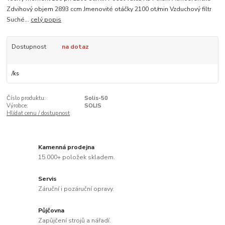
Zdvihový objem 2893 ccm Jmenovité otáčky 2100 ot/min Vzduchový filtr
Suché...
celý popis
Dostupnost
na dotaz
/
ks
Číslo produktu:
Solis-50
Výrobce:
SOLIS
Hlídat cenu / dostupnost
Kamenná prodejna
15.000+ položek skladem.
Servis
Záruční i pozáruční opravy.
Půjčovna
Zapůjčení strojů a nářadí.