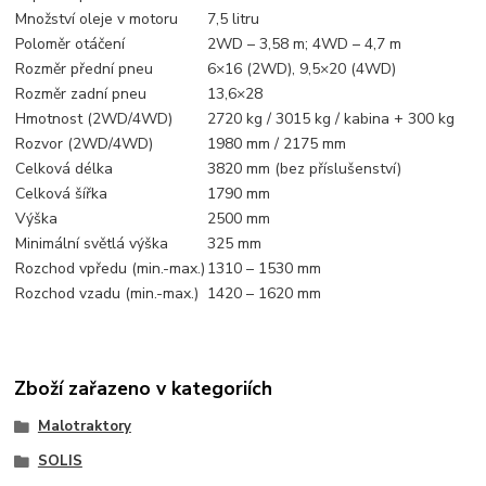
Množství oleje v motoru
7,5 litru
Poloměr otáčení
2WD – 3,58 m; 4WD – 4,7 m
Rozměr přední pneu
6×16 (2WD), 9,5×20 (4WD)
Rozměr zadní pneu
13,6×28
Hmotnost (2WD/4WD)
2720 kg / 3015 kg / kabina + 300 kg
Rozvor (2WD/4WD)
1980 mm / 2175 mm
Celková délka
3820 mm (bez příslušenství)
Celková šířka
1790 mm
Výška
2500 mm
Minimální světlá výška
325 mm
Rozchod vpředu (min.-max.)
1310 – 1530 mm
Rozchod vzadu (min.-max.)
1420 – 1620 mm
Zboží zařazeno v kategoriích
Malotraktory
SOLIS