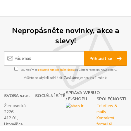
Nepropásněte novinky, akce a
slevy!
Přihlásit se
Souhlasím se
zpracováním osobních údajů
za účelem rozesílky newsletteru.
Můžete se kdykoli odhlásit. Zasíláme jednou za 1 měsíc.
SPRÁVA WEBU
O
SVOBA s.r.o.
SOCIÁLNÍ SÍTĚ
/ E-SHOPU
SPOLEČNOSTI
Žernosecká
Telefony &
2226
maily
412 01,
Kontaktní
Litoměřice
formulář
TEL.:
O nás