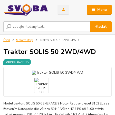
Menu
Hledat
Úvod
Malotraktory
Traktor SOLIS 50 2WD/4WD
Traktor SOLIS 50 2WD/4WD
Doprava ZDARMA
Model traktoru SOLIS 50 GENERACE 2 Motor Řadový diesel 3102 EL / se
žhavením Kategorie dle výkonu 50 HP Výkon 47,7 PS při 2100 ot/min
Točivý moment 190 při 1200 ot/min Počet válců R3 Plnění Atmosférické