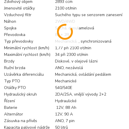
Zdvihový objem
2893 ccm
Jmenovité otáčky
2100 ot/min
Vzduchový filtr
Suchého typu se senzorem zanesení
Náhon
2WD/4WD
Spojka
Suchá, dvoulamelová
Převodovka
8F + 2R
Typ převodovky
Mechanická, , synchronizovaná
Minimální rychlost (km/h)
1,77 při 2100 ot/min
Maximální rychlost (km/h)
34 při 2300 ot/min
Brzdy
Diskové, v olejové lázni
Ruční brzda
ANO, nezávislá
Uzávěrka diferenciálu
Mechanická, ovládání pedálem
Typ PTO
Mechanické
Otáčky PTO
540/540E
Hydraulický okruh
2DA/2SA, vnější vývody 2+2
Řízení
Hydraulické
Baterie
12V, 88 Ah
Alternátor
12V, 90 A
Zásuvka na přívěs
ANO, 7 pin
Kapacita palivové nádrže
50 litrů