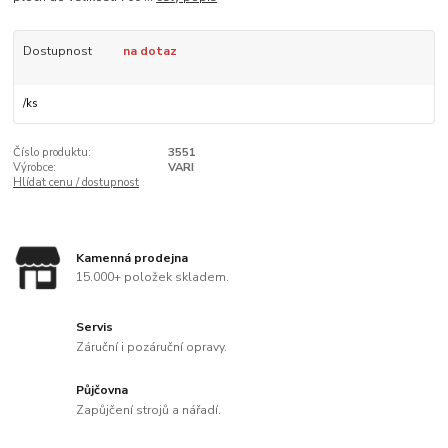
Dostupnost
na dotaz
/
ks
Číslo produktu:
3551
Výrobce:
VARI
Hlídat cenu / dostupnost
Kamenná prodejna
15.000+ položek skladem.
Servis
Záruční i pozáruční opravy.
Půjčovna
Zapůjčení strojů a nářadí.