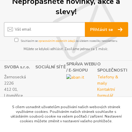
Nepropásněte novinky, akce a
slevy!
Přihlásit se
Souhlasím se
zpracováním osobních údajů
za účelem rozesílky newsletteru.
Můžete se kdykoli odhlásit. Zasíláme jednou za 1 měsíc.
SPRÁVA WEBU
O
SVOBA s.r.o.
SOCIÁLNÍ SÍTĚ
/ E-SHOPU
SPOLEČNOSTI
Žernosecká
Telefony &
2226
maily
412 01,
Kontaktní
Litoměřice
formulář
TEL.:
O nás
S cílem usnadnit uživatelům používání našich webových stránek
(+420) 416 733
využíváme cookies. Používáním našich stránek souhlasíte s
051
ukládáním souborů cookie na vašem počítači / zařízení. Nastavení
IČ: 27265382
cookies můžete změnit v nastavení vašeho prohlížeče.
DIČ: