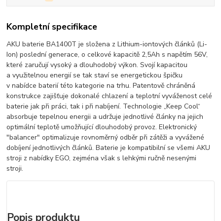
Kompletní specifikace
AKU baterie BA1400T je složena z Lithium-iontových článků (Li-
Ion) poslední generace, o celkové kapacitě 2,5Ah s napětím 56V,
které zaručují vysoký a dlouhodobý výkon. Svojí kapacitou
a využitelnou energií se tak staví se energetickou špičku
v nabídce baterií této kategorie na trhu. Patentově chráněná
konstrukce zajišťuje dokonalé chlazení a teplotní vyváženost celé
baterie jak při práci, tak i při nabíjení. Technologie „Keep Cool“
absorbuje tepelnou energii a udržuje jednotlivé články na jejich
optimální teplotě umožňující dlouhodobý provoz. Elektronický
"balancer" optimalizuje rovnoměrný odběr při zátěži a vyvážené
dobíjení jednotlivých článků. Baterie je kompatibilní se všemi AKU
stroji z nabídky EGO, zejména však s lehkými ručně nesenými
stroji.
Popis produktu