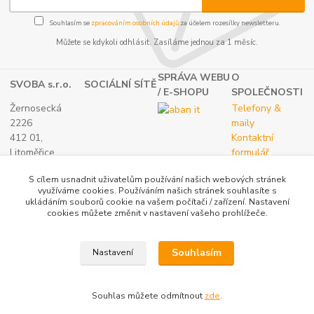
Souhlasím se
zpracováním osobních údajů
za účelem rozesílky newsletteru.
Můžete se kdykoli odhlásit. Zasíláme jednou za 1 měsíc.
SPRÁVA WEBU
O
SVOBA s.r.o.
SOCIÁLNÍ SÍTĚ
/ E-SHOPU
SPOLEČNOSTI
Žernosecká
Telefony &
2226
maily
412 01,
Kontaktní
Litoměřice
formulář
TEL.:
O nás
S cílem usnadnit uživatelům používání našich webových stránek
(+420) 416 733
využíváme cookies. Používáním našich stránek souhlasíte s
051
ukládáním souborů cookie na vašem počítači / zařízení. Nastavení
IČ: 27265382
cookies můžete změnit v nastavení vašeho prohlížeče.
DIČ:
CZ27265382
Souhlasím
Nastavení
Katalog internetových obchodů
Souhlas můžete odmítnout
zde
.
Vytvořeno na
Eshop-rychle.cz