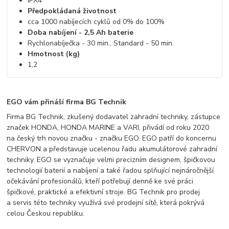
IPX4
Předpokládaná životnost
cca 1000 nabíjecích cyklů od 0% do 100%
Doba nabíjení - 2,5 Ah baterie
Rychlonabíječka - 30 min., Standard - 50 min.
Hmotnost (kg)
1,2
EGO vám přináší firma BG Technik
Firma BG Technik, zkušený dodavatel zahradní techniky, zástupce
značek HONDA, HONDA MARINE a VARI, přivádí od roku 2020
na český trh novou značku - značku EGO. EGO patří do koncernu
CHERVON a představuje ucelenou řadu akumulátorové zahradní
techniky. EGO se vyznačuje velmi precizním designem, špičkovou
technologií baterií a nabíjení a také řadou splňující nejnáročnější
očekávání profesionálů, kteří potřebují denně ke své práci
špičkové, praktické a efektivní stroje. BG Technik pro prodej
a servis této techniky využívá své prodejní sítě, která pokrývá
celou Českou republiku.