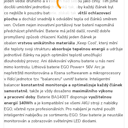
jeden vedle druhého a v řadách nad sebou jako cihly. Tím jsme
docílili umístění jednotlivých článků tak, aby každý článek byl
co nejblíže k pouzdru baterie, získali tak
větší ochlazovací
plochu
a dochází snadněji k odvádění tepla od článků směrem
ven. Ovšem nejen inovativní portálový tvar baterií napomáhá
předcházet přehřívání. Baterie má ještě další, rovněž dobře
promyšlený způsob chlazení. Každý jeden článek je
obalen
vrstvou unikátního materiálu
„Keep Cool“, který mění
dle teploty svoji strukturu
absorbuje tepelnou energii
a udržuje
jednotlivé články na jejich optimální teplotě umožňující
dlouhodobý provoz. Ani dávkování výkonu baterie u nás není
mimo kontrolu. Lithiová baterie EGO Power+ 56V Arc je
nepřetržitě monitorována a řízena softwearem a mikroprocesory
v řídící jednotce tzv. "balanceru" uvnitř baterie. Inteligentní
balancer
konstantně monitoruje a optimalizuje každý článek
samostatně
, takže je vždy dosaženo
maximálního výkonu
a pracovní doby
. Baterie BA1400T disponuje
využitelnou
energií 140Wh
a je kompatibilní se všemi AKU stroji z nabídky
EGO, včetně ryze profesionálních. Pro nabíjení je nutné použít
inteligentní nabíječku ze sortimentu EGO. Stav baterie je neustále
monitorován a zobrazován světelnými LED diodami.