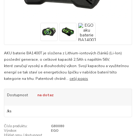
AKU baterie BA1400T je složena z Lithium-iontových článků (Li-Ion)
poslední generace, o celkové kapacitě 2,5Ah s napětím 56V,
které zaručují vysoký a dlouhodobý výkon. Svojí kapacitou a využitelnou
energií se tak staví se energetickou špičku v nabídce baterií této
kategorie na trhu. Patentově chráně...
celý popis
Dostupnost
na dotaz
/
ks
Číslo produktu:
G80080
Výrobce:
EGO
Hlídat cenu / dostupnost