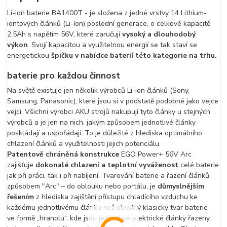
Li-ion baterie BA1400T - je složena z jedné vrstvy 14 Lithium-
iontových článků (Li-Ion) poslední generace, o celkové kapacitě
2,5Ah s napětím 56V, které zaručují
vysoký a dlouhodobý
výkon
. Svojí kapacitou a využitelnou energií se tak staví se
energetickou
špičku v nabídce baterií této kategorie na trhu.
baterie pro každou činnost
Na světě existuje jen několik výrobců Li-ion článků (Sony,
Samsung, Panasonic), které jsou si v podstatě podobné jako vejce
vejci. Všichni výrobci AKU strojů nakupují tyto články u stejných
výrobců a je jen na nich, jakým způsobem jednotlivé články
poskládají a uspořádají. To je důležité z hlediska optimálního
chlazení článků a využitelnosti jejich potenciálu.
Patentově chráněná konstrukce
EGO Power+ 56V Arc
zajišťuje
dokonalé chlazení a teplotní vyváženost
celé baterie
jak při práci, tak i při nabíjení. Tvarování baterie a řazení článků
způsobem "Arc" – do oblouku nebo portálu, je
důmyslnějším
řešením
z hlediska zajištění přístupu chladícího vzduchu ke
každému jednotlivému článku než obvyklý klasický tvar baterie
ve formě „hranolu“, kde jsou jednotlivé elektrické články řazeny