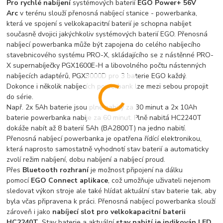
Pro rychlé nabíjení
systémových baterií
EGO Power+ 56V
Arc
v terénu slouží přenosná nabíjecí stanice - powerbanka,
která ve spojení s velkokapacitní baterií je schopna nabíjet
současně dvojici jakýchkoliv systémových baterií EGO. Přenosná
nabíjecí powerbanka může být zapojena do celého nabíjecího
stavebnicového systému PRO-X, skládajícího se z nástěnné PRO-
X supernabíječky PGX1600E-H a libovolného počtu nástenných
nabíjecích adaptérů, PGX3000D pro 3 baterie EGO každý.
Dokonce i několik nabíjecích powerbank lze mezi sebou propojit
do série.
Např. 2x 5Ah baterie jsou plně nabity za 30 minut a 2x 10Ah
baterie powerbanka nabije za 60 minut. Plně nabitá HC2240T
dokáže nabít až 8 baterií 5Ah (BA2800T) na jedno nabití.
Přenosná nabíjecí powerbanka je opatřena řídící elektronikou,
která naprosto samostatně vyhodnotí stav baterií a automaticky
zvolí režim nabíjení, dobu nabíjení a nabíjecí proud.
Přes
Bluetooth rozhraní
je možnost připojení na dálku
pomocí
EGO Connect aplikace
, což umožňuje uživateli nejenom
sledovat výkon stroje ale také hlídat aktuální stav baterie tak, aby
byla včas připravena k práci. Přenosná nabíjecí powerbanka slouží
zároveň i jako
nabíjecí slot pro velkokapacitní baterii
HC2240T
. Stav baterie a aktuální
stav nabití je indikován LED