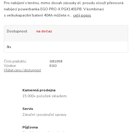
Pro nabíjení v terénu, mimo dosah zásuvky el. proudu slouží přenosná
nabíjecí powerbanka EGO PRO-X PGX1401PB. V kombinaci
s velkokapacitní baterií 40Ah můžete n...
celý popis
Dostupnost
na dotaz
/
ks
Číslo produktu:
G81058
Výrobce:
EGO
Hlídat cenu / dostupnost
Kamenná prodejna
15.000+ položek skladem.
Servis
Záruční i pozáruční opravy.
Půjčovna