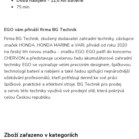
Doba nabíjení - 12,0 Ah baterie
75 min.
EGO vám přináší firma BG Technik
Firma BG Technik, zkušený dodavatel zahradní techniky, zástupce
značek HONDA, HONDA MARINE a VARI, přivádí od roku 2020
na český trh novou značku - značku EGO. EGO patří do koncernu
CHERVON a představuje ucelenou řadu akumulátorové zahradní
techniky. EGO se vyznačuje velmi precizním designem, špičkovou
technologií baterií a nabíjení a také řadou splňující nejnáročnější
očekávání profesionálů, kteří potřebují denně ke své práci
špičkové, praktické a efektivní stroje. BG Technik pro prodej
a servis této techniky využívá své prodejní sítě, která pokrývá
celou Českou republiku.
Zboží zařazeno v kategoriích