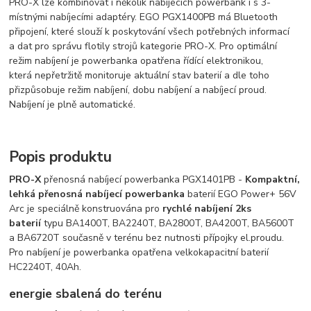
PRO-X lze kombinovat i několik nabíjecích powerbank i s 3-
místnými nabíjecími adaptéry. EGO PGX1400PB má Bluetooth
připojení, které slouží k poskytování všech potřebných informací
a dat pro správu flotily strojů kategorie PRO-X. Pro optimální
režim nabíjení je powerbanka opatřena řídící elektronikou,
která nepřetržitě monitoruje aktuální stav baterií a dle toho
přizpůsobuje režim nabíjení, dobu nabíjení a nabíjecí proud.
Nabíjení je plně automatické.
Popis produktu
PRO-X
přenosná nabíjecí powerbanka PGX1401PB -
Kompaktní,
lehká přenosná nabíjecí powerbanka
baterií EGO Power+ 56V
Arc je speciálně konstruována pro
rychlé nabíjení 2ks
baterií
typu BA1400T, BA2240T, BA2800T, BA4200T, BA5600T
a BA6720T současně v terénu bez nutnosti přípojky el.proudu.
Pro nabíjení je powerbanka opatřena velkokapacitní baterií
HC2240T, 40Ah.
energie sbalená do terénu