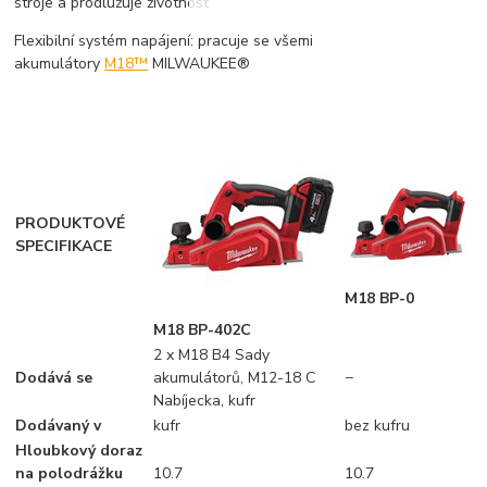
stroje a prodlužuje životnost
Flexibilní systém napájení: pracuje se všemi
akumulátory
M18™
MILWAUKEE®
PRODUKTOVÉ
SPECIFIKACE
M18 BP-0
M18 BP-402C
2 x M18 B4 Sady
Dodává se
akumulátorů, M12-18 C
−
Nabíjecka, kufr
Dodávaný v
kufr
bez kufru
Hloubkový doraz
na polodrážku
10.7
10.7