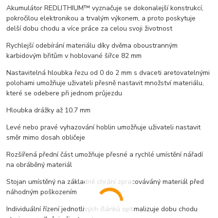
Akumulátor REDLITHIUM™ vyznačuje se dokonalejší konstrukcí,
pokročilou elektronikou a trvalým výkonem, a proto poskytuje
delší dobu chodu a více práce za celou svoji životnost
Rychlejší odebírání materiálu díky dvěma oboustranným
karbidovým břitům v hoblované šířce 82 mm
Nastavitelná hloubka řezu od 0 do 2 mm s dvaceti aretovatelnými
polohami umožňuje uživateli přesně nastavit množství materiálu,
které se odebere při jednom průjezdu
Hloubka drážky až 10.7 mm
Levé nebo pravé vyhazování hoblin umožňuje uživateli nastavit
směr mimo dosah obličeje
Rozšířená přední část umožňuje přesné a rychlé umístění nářadí
na obráběný materiál
Stojan umístěný na základně chrání zpracováváný materiál před
náhodným poškozením
Individuální řízení jednotlivých článků optimalizuje dobu chodu