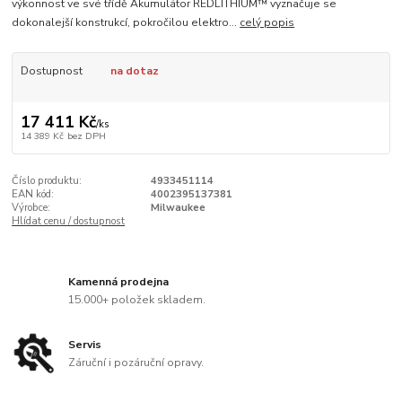
výkonnost ve své třídě Akumulátor REDLITHIUM™ vyznačuje se
dokonalejší konstrukcí, pokročilou elektro...
celý popis
Dostupnost
na dotaz
17 411 Kč
/
ks
14 389 Kč
bez DPH
Číslo produktu:
4933451114
EAN kód:
4002395137381
Výrobce:
Milwaukee
Hlídat cenu / dostupnost
Kamenná prodejna
15.000+ položek skladem.
Servis
Záruční i pozáruční opravy.