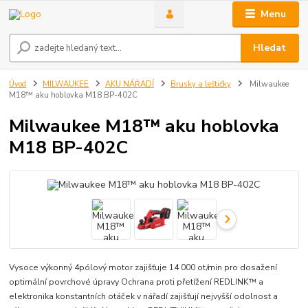
Menu
Hledat
Úvod
MILWAUKEE
AKU NÁŘADÍ
Brusky a leštičky
Milwaukee
M18™ aku hoblovka M18 BP-402C
Milwaukee M18™ aku hoblovka
M18 BP-402C
Vysoce výkonný 4pólový motor zajišťuje 14 000 ot/min pro dosažení
optimální povrchové úpravy Ochrana proti přetížení REDLINK™ a
elektronika konstantních otáček v nářadí zajišťují nejvyšší odolnost a