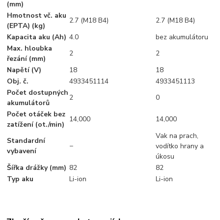
(mm)
Hmotnost vč. aku
2.7 (M18 B4)
2.7 (M18 B4)
(EPTA) (kg)
Kapacita aku (Ah)
4.0
bez akumulátoru
Max. hloubka
2
2
řezání (mm)
Napětí (V)
18
18
Obj. č.
4933451114
4933451113
Počet dostupných
2
0
akumulátorů
Počet otáček bez
14,000
14,000
zatížení (ot./min)
Vak na prach,
Standardní
−
vodítko hrany a
vybavení
úkosu
Šířka drážky (mm)
82
82
Typ aku
Li-ion
Li-ion