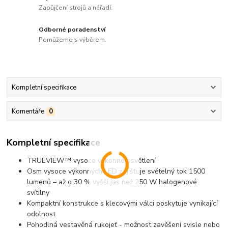
Zapůjčení strojů a nářadí.
Odborné poradenství
Pomůžeme s výběrem.
Kompletní specifikace
Komentáře
0
Kompletní specifikace
TRUEVIEW™ vysoce výkonné osvětlení
Osm vysoce výkonných LED zajišťuje světelný tok 1500
lumenů – až o 30 % vyšší jas než 250 W halogenové
svítilny
Kompaktní konstrukce s klecovými válci poskytuje vynikající
odolnost
Pohodlná vestavěná rukojeť - možnost zavěšení svisle nebo