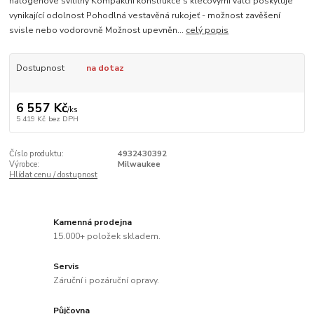
halogenové svítilny Kompaktní konstrukce s klecovými válci poskytuje
vynikající odolnost Pohodlná vestavěná rukojeť - možnost zavěšení
svisle nebo vodorovně Možnost upevněn...
celý popis
Dostupnost
na dotaz
6 557 Kč
/
ks
5 419 Kč
bez DPH
Číslo produktu:
4932430392
Výrobce:
Milwaukee
Hlídat cenu / dostupnost
Kamenná prodejna
15.000+ položek skladem.
Servis
Záruční i pozáruční opravy.
Půjčovna