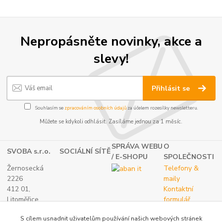
Nepropásněte novinky, akce a
slevy!
Přihlásit se
Souhlasím se
zpracováním osobních údajů
za účelem rozesílky newsletteru.
Můžete se kdykoli odhlásit. Zasíláme jednou za 1 měsíc.
SPRÁVA WEBU
O
SVOBA s.r.o.
SOCIÁLNÍ SÍTĚ
/ E-SHOPU
SPOLEČNOSTI
Žernosecká
Telefony &
2226
maily
412 01,
Kontaktní
Litoměřice
formulář
TEL.:
O nás
S cílem usnadnit uživatelům používání našich webových stránek
(+420) 416 733