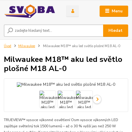
Menu
Hledat
Úvod
Milwaukee
Milwaukee M18™ aku led světlo plošné M18 AL-0
Milwaukee M18™ aku led světlo
plošné M18 AL-0
TRUEVIEW™ vysoce výkonné osvětlení Osm vysoce výkonných LED
zajišťuje světelný tok 1500 lumenů – až o 30 % vyšší jas než 250 W