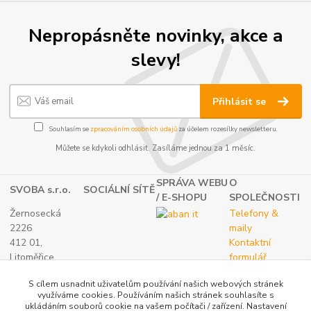
Nepropásněte novinky, akce a
slevy!
Přihlásit se
Souhlasím se
zpracováním osobních údajů
za účelem rozesílky newsletteru.
Můžete se kdykoli odhlásit. Zasíláme jednou za 1 měsíc.
SPRÁVA WEBU
O
SVOBA s.r.o.
SOCIÁLNÍ SÍTĚ
/ E-SHOPU
SPOLEČNOSTI
Žernosecká
Telefony &
2226
maily
412 01,
Kontaktní
Litoměřice
formulář
TEL.:
O nás
S cílem usnadnit uživatelům používání našich webových stránek
(+420) 416 733
využíváme cookies. Používáním našich stránek souhlasíte s
051
ukládáním souborů cookie na vašem počítači / zařízení. Nastavení