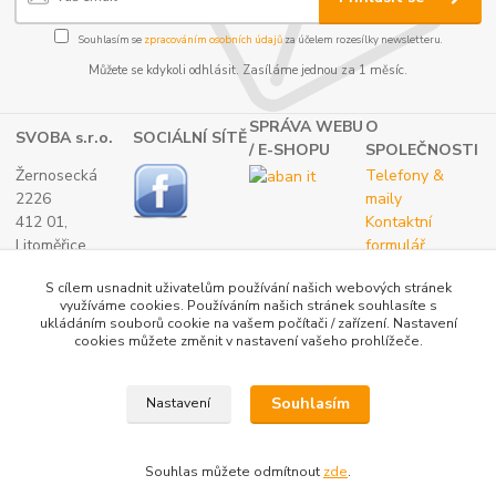
Souhlasím se
zpracováním osobních údajů
za účelem rozesílky newsletteru.
Můžete se kdykoli odhlásit. Zasíláme jednou za 1 měsíc.
SPRÁVA WEBU
O
SVOBA s.r.o.
SOCIÁLNÍ SÍTĚ
/ E-SHOPU
SPOLEČNOSTI
Žernosecká
Telefony &
2226
maily
412 01,
Kontaktní
Litoměřice
formulář
TEL.:
O nás
S cílem usnadnit uživatelům používání našich webových stránek
(+420) 416 733
využíváme cookies. Používáním našich stránek souhlasíte s
051
ukládáním souborů cookie na vašem počítači / zařízení. Nastavení
IČ: 27265382
cookies můžete změnit v nastavení vašeho prohlížeče.
DIČ:
CZ27265382
Souhlasím
Nastavení
Katalog internetových obchodů
Souhlas můžete odmítnout
zde
.
Vytvořeno na
Eshop-rychle.cz