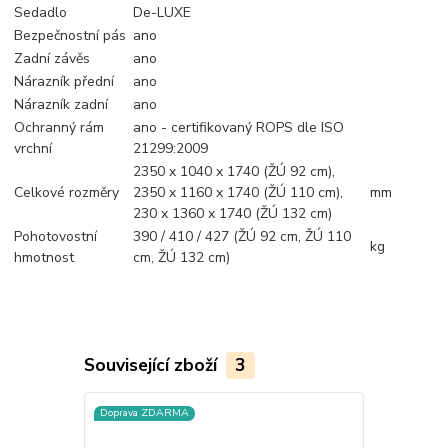
Sedadlo
De-LUXE
Bezpečnostní pás
ano
Zadní závěs
ano
Nárazník přední
ano
Nárazník zadní
ano
Ochranný rám
ano - certifikovaný ROPS dle ISO
vrchní
21299:2009
2350 x 1040 x 1740 (ŽÚ 92 cm),
Celkové rozměry
2350 x 1160 x 1740 (ŽÚ 110 cm),
mm
230 x 1360 x 1740 (ŽÚ 132 cm)
Pohotovostní
390 / 410 / 427 (ŽÚ 92 cm, ŽÚ 110
kg
hmotnost
cm, ŽÚ 132 cm)
Související zboží
3
Doprava ZDARMA
Doprava ZD