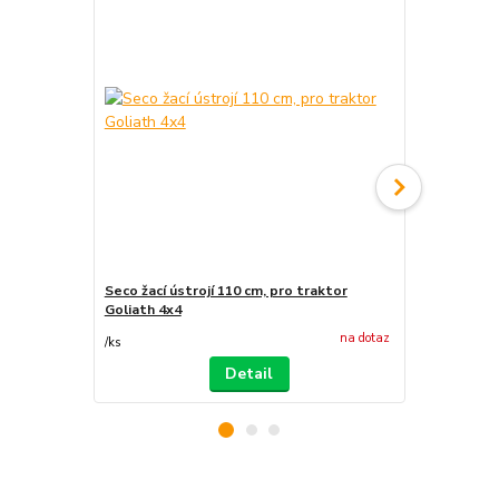
Seco žací ústrojí 110 cm, pro traktor
Seco žací ús
Goliath 4x4
Goliath GC 
na dotaz
/
ks
/
ks
Detail