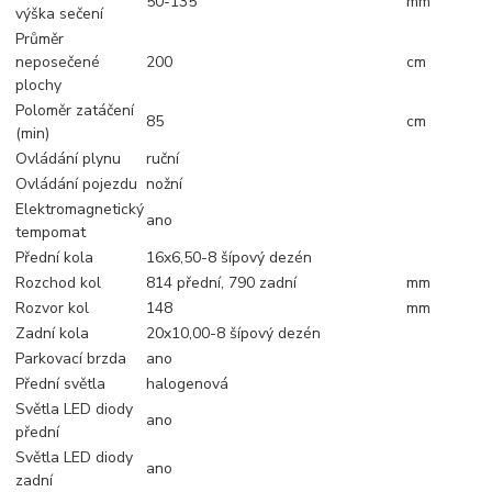
50-135
mm
výška sečení
Průměr
neposečené
200
cm
plochy
Poloměr zatáčení
85
cm
(min)
Ovládání plynu
ruční
Ovládání pojezdu
nožní
Elektromagnetický
ano
tempomat
Přední kola
16x6,50-8 šípový dezén
Rozchod kol
814 přední, 790 zadní
mm
Rozvor kol
148
mm
Zadní kola
20x10,00-8 šípový dezén
Parkovací brzda
ano
Přední světla
halogenová
Světla LED diody
ano
přední
Světla LED diody
ano
zadní