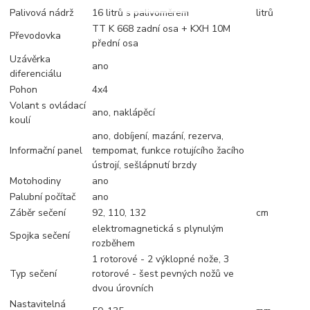
Palivová nádrž
16 litrů s palivoměrem
litrů
TT K 668 zadní osa + KXH 10M
Převodovka
přední osa
Uzávěrka
ano
diferenciálu
Pohon
4x4
Volant s ovládací
ano, naklápěcí
koulí
ano, dobíjení, mazání, rezerva,
Informační panel
tempomat, funkce rotujícího žacího
ústrojí, sešlápnutí brzdy
Motohodiny
ano
Palubní počítač
ano
Záběr sečení
92, 110, 132
cm
elektromagnetická s plynulým
Spojka sečení
rozběhem
1 rotorové - 2 výklopné nože, 3
Typ sečení
rotorové - šest pevných nožů ve
dvou úrovních
Nastavitelná