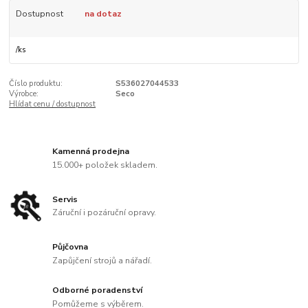
Dostupnost
na dotaz
/
ks
Číslo produktu:
S536027044533
Výrobce:
Seco
Hlídat cenu / dostupnost
Kamenná prodejna
15.000+ položek skladem.
Servis
Záruční i pozáruční opravy.
Půjčovna
Zapůjčení strojů a nářadí.
Odborné poradenství
Pomůžeme s výběrem.