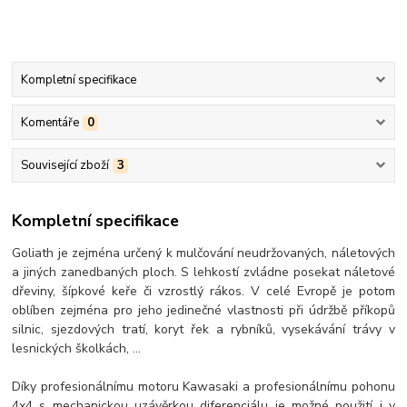
Kompletní specifikace
Komentáře
0
Související zboží
3
Kompletní specifikace
Goliath je zejména určený k mulčování neudržovaných, náletových
a jiných zanedbaných ploch. S lehkostí zvládne posekat náletové
dřeviny, šípkové keře či vzrostlý rákos. V celé Evropě je potom
oblíben zejména pro jeho jedinečné vlastnosti při údržbě příkopů
silnic, sjezdových tratí, koryt řek a rybníků, vysekávání trávy v
lesnických školkách, ...
Díky profesionálnímu motoru Kawasaki a profesionálnímu pohonu
4x4 s mechanickou uzávěrkou diferenciálu je možné použití i v