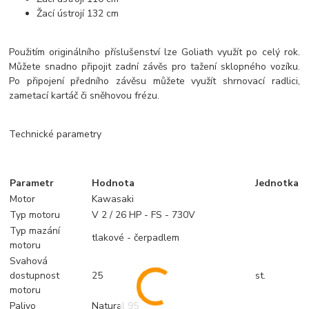
Žací ústrojí 132 cm
Použitím originálního příslušenství lze Goliath využít po celý rok.
Můžete snadno připojit zadní závěs pro tažení sklopného vozíku.
Po připojení předního závěsu můžete využít shrnovací radlici,
zametací kartáč či sněhovou frézu.
Technické parametry
Parametr
Hodnota
Jednotka
Motor
Kawasaki
Typ motoru
V 2 / 26 HP - FS - 730V
Typ mazání
tlakové - čerpadlem
motoru
Svahová
dostupnost
25
st.
motoru
Palivo
Natural 95