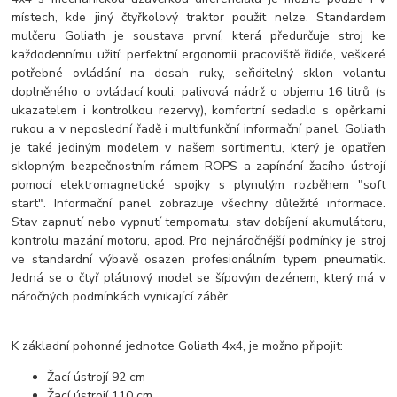
místech, kde jiný čtyřkolový traktor použít nelze. Standardem
mulčeru Goliath je soustava první, která předurčuje stroj ke
každodennímu užití: perfektní ergonomii pracoviště řidiče, veškeré
potřebné ovládání na dosah ruky, seřiditelný sklon volantu
doplněného o ovládací kouli, palivová nádrž o objemu 16 litrů (s
ukazatelem i kontrolkou rezervy), komfortní sedadlo s opěrkami
rukou a v neposlední řadě i multifunkční informační panel. Goliath
je také jediným modelem v našem sortimentu, který je opatřen
sklopným bezpečnostním rámem ROPS a zapínání žacího ústrojí
pomocí elektromagnetické spojky s plynulým rozběhem "soft
start". Informační panel zobrazuje všechny důležité informace.
Stav zapnutí nebo vypnutí tempomatu, stav dobíjení akumulátoru,
kontrolu mazání motoru, apod. Pro nejnáročnější podmínky je stroj
ve standardní výbavě osazen profesionálním typem pneumatik.
Jedná se o čtyř plátnový model se šípovým dezénem, který má v
náročných podmínkách vynikající záběr.
K základní pohonné jednotce Goliath 4x4, je možno připojit:
Žací ústrojí 92 cm
Žací ústrojí 110 cm