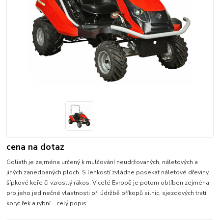
cena na dotaz
Goliath je zejména určený k mulčování neudržovaných, náletových a
jiných zanedbaných ploch. S lehkostí zvládne posekat náletové dřeviny,
šípkové keře či vzrostlý rákos. V celé Evropě je potom oblíben zejména
pro jeho jedinečné vlastnosti při údržbě příkopů silnic, sjezdových tratí,
koryt řek a rybní...
celý popis