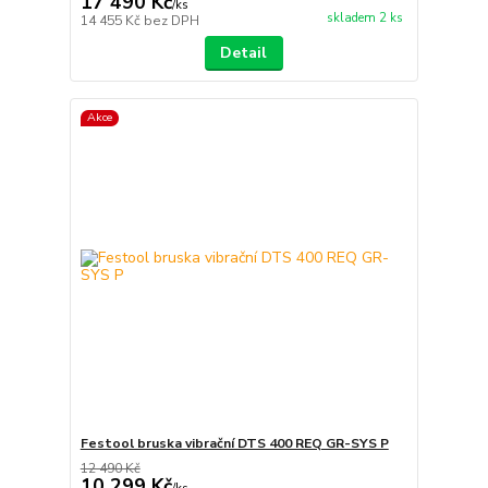
17 490 Kč
/
ks
skladem 2 ks
14 455 Kč
bez DPH
Detail
Akce
Festool bruska vibrační DTS 400 REQ GR-SYS P
12 490 Kč
10 299 Kč