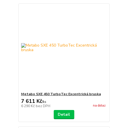
Metabo SXE 450 TurboTec Excentrická bruska
7 611 Kč
/
ks
na dotaz
6 290 Kč
bez DPH
Detail