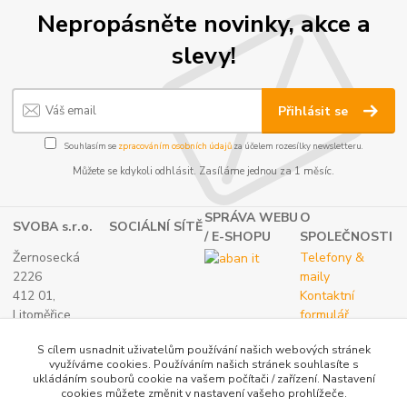
Nepropásněte novinky, akce a
slevy!
Přihlásit se
Souhlasím se
zpracováním osobních údajů
za účelem rozesílky newsletteru.
Můžete se kdykoli odhlásit. Zasíláme jednou za 1 měsíc.
SPRÁVA WEBU
O
SVOBA s.r.o.
SOCIÁLNÍ SÍTĚ
/ E-SHOPU
SPOLEČNOSTI
Žernosecká
Telefony &
2226
maily
412 01,
Kontaktní
Litoměřice
formulář
TEL.:
O nás
S cílem usnadnit uživatelům používání našich webových stránek
(+420) 416 733
využíváme cookies. Používáním našich stránek souhlasíte s
051
ukládáním souborů cookie na vašem počítači / zařízení. Nastavení
IČ: 27265382
cookies můžete změnit v nastavení vašeho prohlížeče.