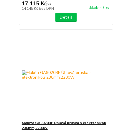
17 115 Kč
/
ks
skladem 3 ks
14 145 Kč
bez DPH
Detail
Makita GA9020RF Úhlová bruska s elektronikou
230mm,2200W