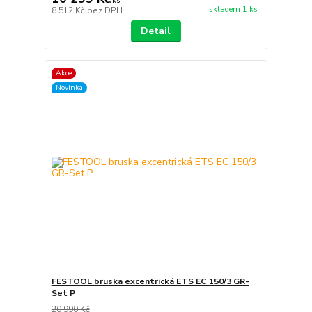
/
ks
skladem 1 ks
8 512 Kč
bez DPH
Detail
Akce
Novinka
FESTOOL bruska excentrická ETS EC 150/3 GR-
Set P
20 990 Kč