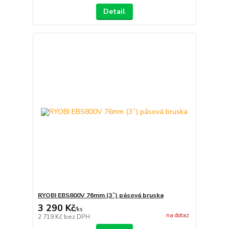
Detail
RYOBI EBS800V 76mm (3˝) pásová bruska
3 290 Kč
/
ks
na dotaz
2 719 Kč
bez DPH