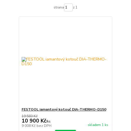
strana
z 1
FESTOOL iamantový kotouč DIA-THERMO-D150
19 583 Kč
10 900 Kč
/
ks
skladem 1 ks
9 008 Kč
bez DPH