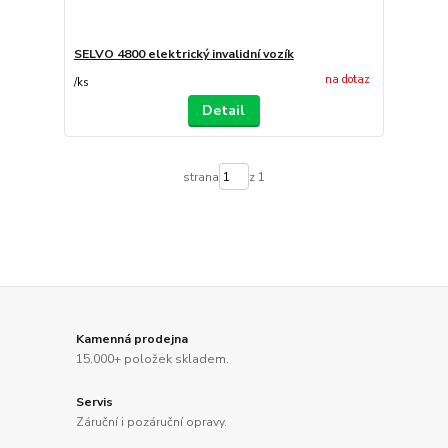
SELVO 4800 elektrický invalidní vozík
na dotaz
/
ks
Detail
strana
z 1
Kamenná prodejna
15.000+ položek skladem.
Servis
Záruční i pozáruční opravy.