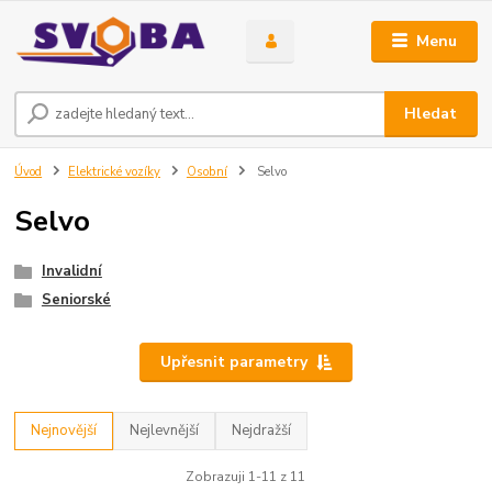
Menu
Hledat
Úvod
Elektrické vozíky
Osobní
Selvo
Selvo
Invalidní
Seniorské
Upřesnit parametry
Nejnovější
Nejlevnější
Nejdražší
Zobrazuji 1-11 z 11