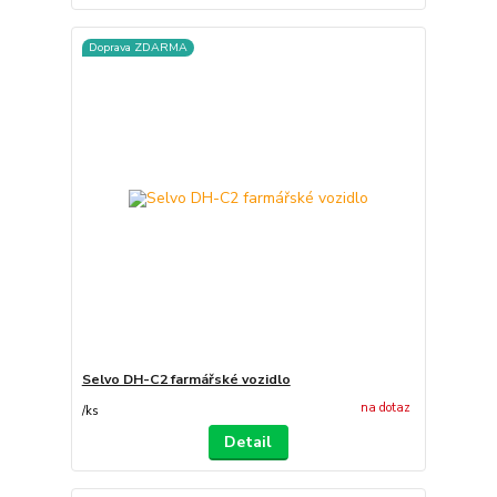
Doprava ZDARMA
Selvo DH-C2 farmářské vozidlo
na dotaz
/
ks
Detail