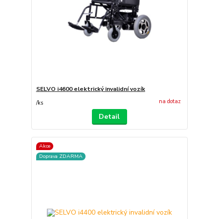
SELVO i4600 elektrický invalidní vozík
na dotaz
/
ks
Detail
Akce
Doprava ZDARMA