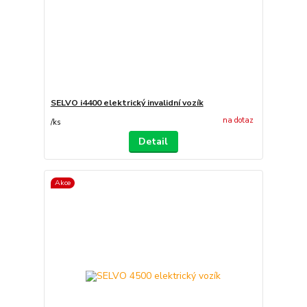
SELVO i4400 elektrický invalidní vozík
na dotaz
/
ks
Detail
Akce