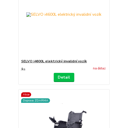
SELVO i4600L elektrický invalidní vozík
na dotaz
/
ks
Detail
Akce
Doprava ZDARMA