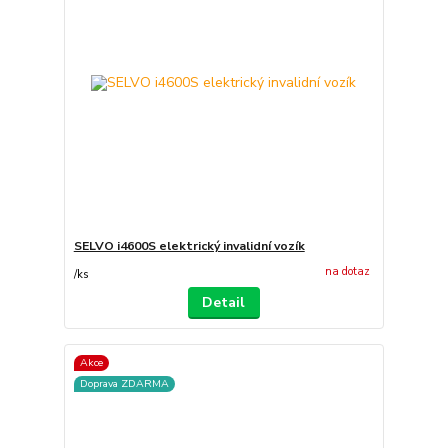
SELVO i4600S elektrický invalidní vozík
na dotaz
/
ks
Detail
Akce
Doprava ZDARMA