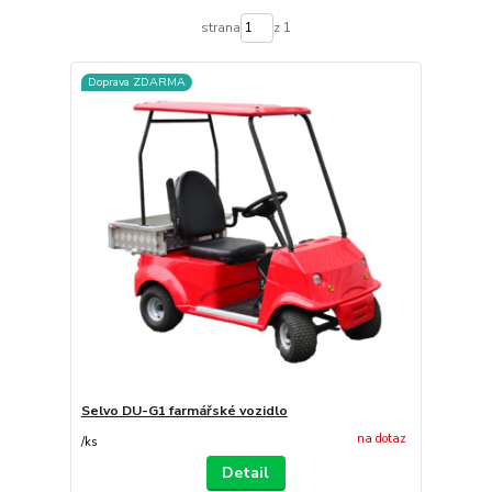
strana
z 1
Doprava ZDARMA
Selvo DU-G1 farmářské vozidlo
na dotaz
/
ks
Detail