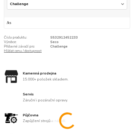
/
ks
Číslo produktu:
S532912452233
Výrobce:
Seco
Přídavné závaží pro:
Challenge
Hlídat cenu / dostupnost
Kamenná prodejna
15.000+ položek skladem.
Servis
Záruční i pozáruční opravy.
Půjčovna
Zapůjčení strojů a nářadí.