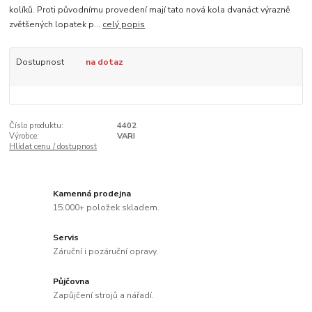
kolíků. Proti původnímu provedení mají tato nová kola dvanáct výrazně
zvětšených lopatek p...
celý popis
Dostupnost
na dotaz
Číslo produktu:
4402
Výrobce:
VARI
Hlídat cenu / dostupnost
Kamenná prodejna
15.000+ položek skladem.
Servis
Záruční i pozáruční opravy.
Půjčovna
Zapůjčení strojů a nářadí.