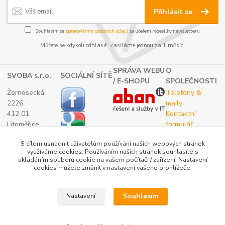
Přihlásit se
Souhlasím se
zpracováním osobních údajů
za účelem rozesílky newsletteru.
Můžete se kdykoli odhlásit. Zasíláme jednou za 1 měsíc.
SPRÁVA WEBU
O
SVOBA s.r.o.
SOCIÁLNÍ SÍTĚ
/ E-SHOPU
SPOLEČNOSTI
Žernosecká
Telefony &
2226
maily
412 01,
Kontaktní
Litoměřice
formulář
TEL.:
O nás
S cílem usnadnit uživatelům používání našich webových stránek
(+420) 416 733
využíváme cookies. Používáním našich stránek souhlasíte s
051
ukládáním souborů cookie na vašem počítači / zařízení. Nastavení
IČ: 27265382
cookies můžete změnit v nastavení vašeho prohlížeče.
DIČ:
CZ27265382
Souhlasím
Nastavení
Katalog internetových obchodů