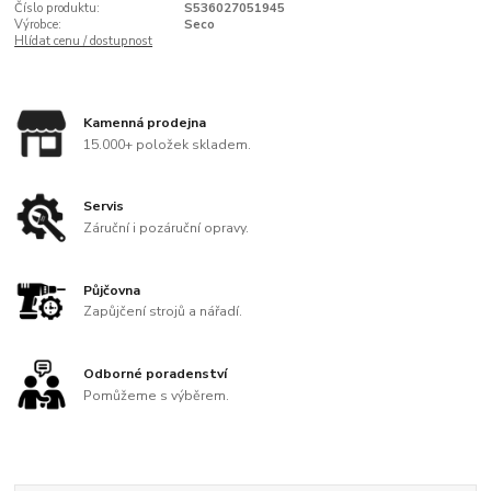
Číslo produktu:
S536027051945
Výrobce:
Seco
Hlídat cenu / dostupnost
Kamenná prodejna
15.000+ položek skladem.
Servis
Záruční i pozáruční opravy.
Půjčovna
Zapůjčení strojů a nářadí.
Odborné poradenství
Pomůžeme s výběrem.