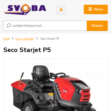
Menu
Hledat
Úvod
Les a zahrada
Seco Starjet P5
Seco Starjet P5