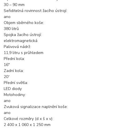
30 – 90 mm
Seřiditelná rovinnost žacího ústrojí:
ano
Objem sběrného koše:
380 litrů
Spojka žacího ústrojí:
elektromagnetická
Palivová nádrž:
11,9 litru s průhledem
Přední kola:
16"
Zadní kola:
20“
Přední světla:
LED diody
Motohodiny:
ano
Zvuková signalizace naplnění koše:
ano
Celkové rozměry (d x š x v):
2 400 x 1 060 x 1 250 mm