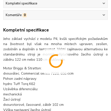
Kompletní specifikace
Komentáře
0
Kompletní specifikace
Jeho základ vychází z modelu P4, kvůli specifickým požadavkům
na životnost byl však na mnoha místech upraven, zesílen,
zodolněn a doplněn o tempomat. Velmi zajímavou alternativou ke
standardnímu stroji je montáž příplatkového žacího ústrojí o
záběru 122 cm nebo 110 cm mulčovače.
Motor Briggs & Stratton:
dvouválec, Commercial series 7220, 656 ccm
Pohon zadní nápravy:
hydro Tuff Torq K62
Uzávěrka diferenciálu:
mechanická
Žací ústrojí:
dvourotorové, časované, záběr 102 cm
Výška nastavení žacího ústrojí: