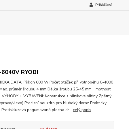
Přihlášení
-6040V RYOBI
CKÁ DATA: Příkon 600 W Počet otáček při volnoběhu 0-4000
 Max. průměr šroubu 4 mm Délka šroubu 25-45 mm Hmotnost
 VÝHODY + VYBAVENÍ: Konstrukce z hliníkové slitiny Zpětný
vpravo/vlevo) Precizní pouzdro pro hluboký doraz Praktický
 Protiskluzová pogumovaná plocha dr...
celý popis