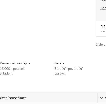
Dos
Cen
11
9 4
Číslo p
Kamenná prodejna
Servis
15.000+ položek
Záruční i pozáruční
skladem.
opravy.
etní specifikace