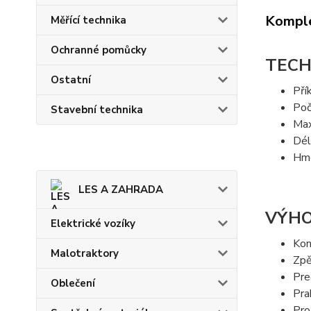
Komple
Měřící technika
Ochranné pomůcky
TECH
Ostatní
Pří
Poč
Stavební technika
Max
Dél
Hmo
LES A ZAHRADA
VÝHO
Elektrické vozíky
Kon
Malotraktory
Zpě
Pre
Oblečení
Pra
Pro