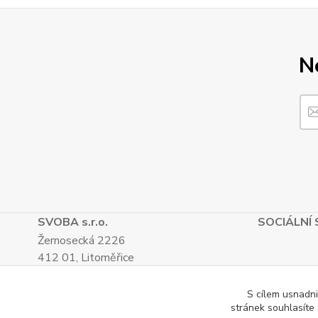
N
SVOBA s.r.o.
SOCIÁLNÍ 
Žernosecká 2226
412 01, Litoměřice
TEL.: (+420) 416 733 051
IČ: 27265382
S cílem usnadni
DIČ: CZ27265382
stránek souhlasíte