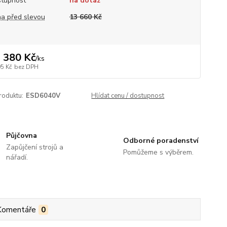
tupnost
na dotaz
a před slevou
13 660 Kč
 380 Kč
/
ks
05 Kč
bez DPH
roduktu:
ESD6040V
Hlídat cenu / dostupnost
Půjčovna
Odborné poradenství
Zapůjčení strojů a
Pomůžeme s výběrem.
nářadí.
Komentáře
0