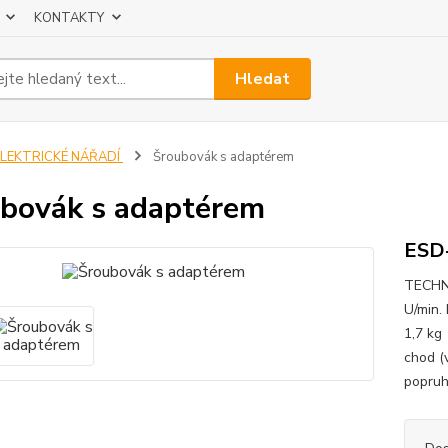
KONTAKTY
Hledat
ELEKTRICKÉ NÁŘADÍ
Šroubovák s adaptérem
bovák s adaptérem
ESD
TECHNI
U/min.
1,7 kg
chod (
popruh