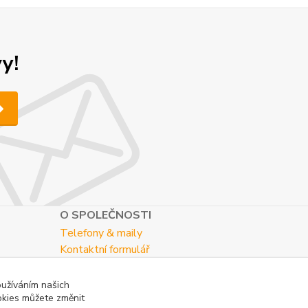
y!
O SPOLEČNOSTI
Telefony & maily
Kontaktní formulář
O nás
oužíváním našich
okies můžete změnit