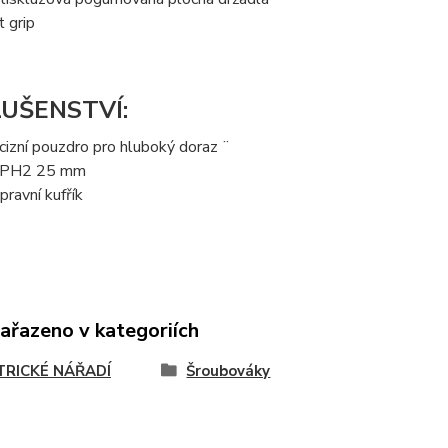
t grip
LUŠENSTVÍ:
cizní pouzdro pro hluboký doraz ¨
 PH2 25 mm
pravní kufřík
zařazeno v kategoriích
TRICKÉ NÁŘADÍ
Šroubováky