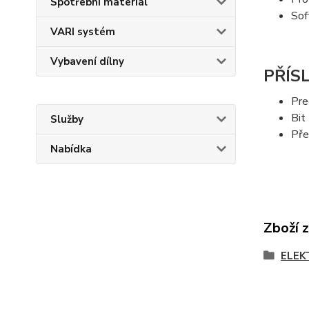
Spotřební materiál
Sof
VARI systém
Vybavení dílny
PŘÍS
Pre
Bit
Služby
Pře
Nabídka
Zboží 
ELEK