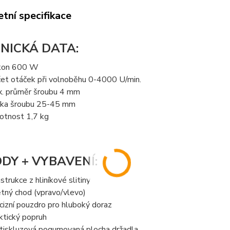
tní specifikace
NICKÁ DATA:
kon 600 W
et otáček při volnoběhu 0-4000 U/min.
. průměr šroubu 4 mm
ka šroubu 25-45 mm
tnost 1,7 kg
DY + VYBAVENÍ:
strukce z hliníkové slitiny
tný chod (vpravo/vlevo)
cizní pouzdro pro hluboký doraz
ktický popruh
tiskluzová pogumovaná plocha držadla