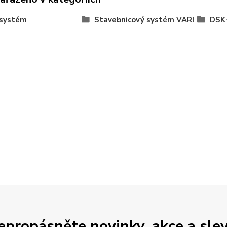
 systém
Stavebnicový systém VARI
DSK
epropásněte novinky, akce a slev