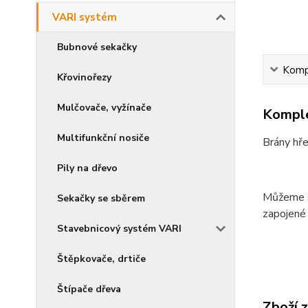
VARI systém
Bubnové sekačky
Kompl
Křovinořezy
Mulčovače, vyžínače
Komple
Multifunkční nosiče
Brány hře
Pily na dřevo
Můžeme s 
Sekačky se sběrem
zapojené
Stavebnicový systém VARI
Štěpkovače, drtiče
Štípače dřeva
Zboží 