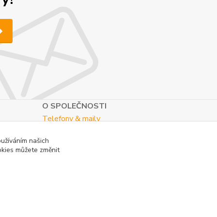
O SPOLEČNOSTI
Telefony & maily
Kontaktní formulář
oužíváním našich
O nás
okies můžete změnit