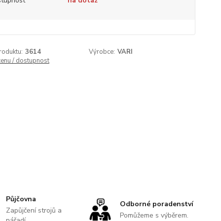
tupnost
na dotaz
roduktu:
3614
Výrobce:
VARI
cenu / dostupnost
Půjčovna
Odborné poradenství
Zapůjčení strojů a
Pomůžeme s výběrem.
nářadí.