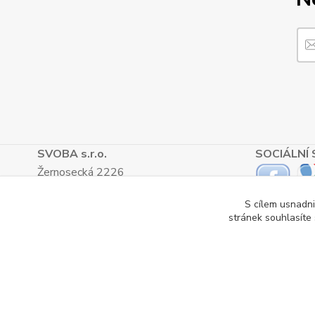
SVOBA s.r.o.
SOCIÁLNÍ 
Žernosecká 2226
412 01, Litoměřice
S cílem usnadni
TEL.: (+420) 416 733 051
stránek souhlasíte
IČ: 27265382
DIČ: CZ27265382
Katalog internetových obchodů