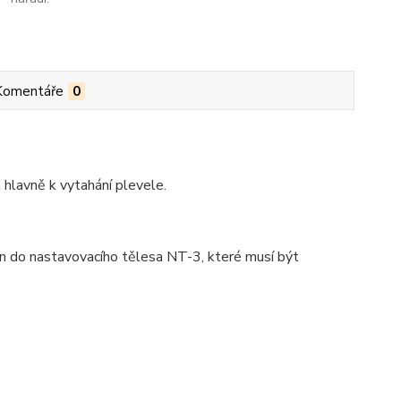
Komentáře
0
hlavně k vytahání plevele.
en do nastavovacího tělesa NT-3, které musí být