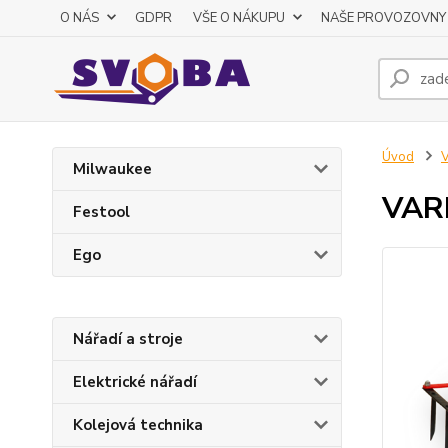
O NÁS
GDPR
VŠE O NÁKUPU
NAŠE PROVOZOVNY
Úvod
V
Milwaukee
VARI
Festool
Ego
Nářadí a stroje
Elektrické nářadí
Kolejová technika