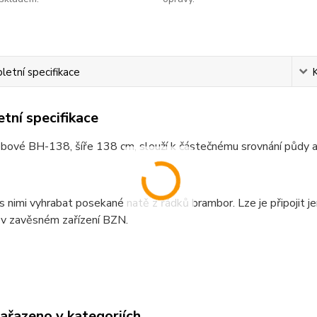
etní specifikace
tní specifikace
bové BH-138, šíře 138 cm, slouží k částečnému srovnání půdy a 
nimi vyhrabat posekané natě z řádků brambor. Lze je připojit j
 v zavěsném zařízení BZN.
zařazeno v kategoriích