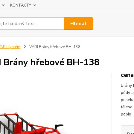
KONTAKTY
Hledat
ARI systém
VARI Brány hřebové BH-138
 Brány hřebové BH-138
cena
Brány 
půdy a
poseka
tělesa
popis