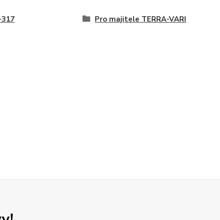
-317
Pro majitele TERRA-VARI
y!