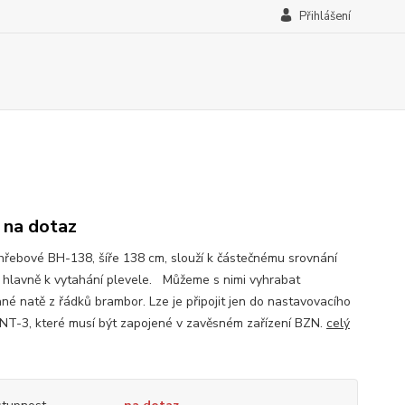
Přihlášení
 na dotaz
hřebové BH-138, šíře 138 cm, slouží k částečnému srovnání
 hlavně k vytahání plevele. Můžeme s nimi vyhrabat
né natě z řádků brambor. Lze je připojit jen do nastavovacího
 NT-3, které musí být zapojené v zavěsném zařízení BZN.
celý